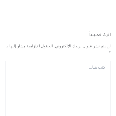
رحلة آمنة تبدأ من هنا
اترك تعليقاً
رعاية طبية دقيقة، متابعة مستمرة، واهتمام
لن يتم نشر عنوان بريدك الإلكتروني.
الحقول الإلزامية مشار إليها بـ
حقيقي بكل مرحلة من رحلتك الصحية
*
اكتب
01006899456​
هنا...