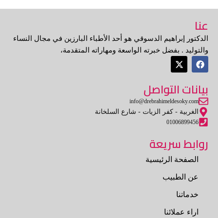
عنا
الدكتور إبراهيم الدسوقي هو أحد الأطباء البارزين في مجال النساء
والتوليد . بفضل خبرته الواسعة ومهاراته المتقدمة،
X
F
-
a
t
c
بيانات التواصل
w
e
i
b
t
o
info@drebrahimeldesoky.com
t
o
الغربية - كفر الزيات - شارع السلخانة
e
k
01006899456
r
روابط سريعة
الصفحة الرئيسية
عن الطبيب
خدماتنا
اراء عملائنا