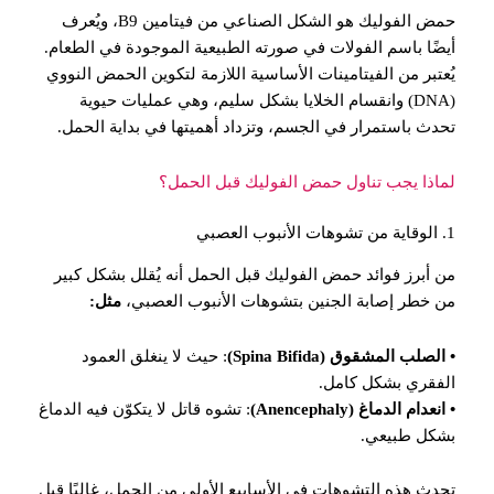
حمض الفوليك هو الشكل الصناعي من فيتامين B9، ويُعرف
أيضًا باسم الفولات في صورته الطبيعية الموجودة في الطعام.
يُعتبر من الفيتامينات الأساسية اللازمة لتكوين الحمض النووي
(DNA) وانقسام الخلايا بشكل سليم، وهي عمليات حيوية
تحدث باستمرار في الجسم، وتزداد أهميتها في بداية الحمل.
لماذا يجب تناول حمض الفوليك قبل الحمل؟
1. الوقاية من تشوهات الأنبوب العصبي
من أبرز فوائد حمض الفوليك قبل الحمل أنه يُقلل بشكل كبير
من خطر إصابة الجنين بتشوهات الأنبوب العصبي،
مثل:
• الصلب المشقوق (Spina Bifida)
: حيث لا ينغلق العمود
الفقري بشكل كامل.
• انعدام الدماغ (Anencephaly)
: تشوه قاتل لا يتكوّن فيه الدماغ
بشكل طبيعي.
تحدث هذه التشوهات في الأسابيع الأولى من الحمل، غالبًا قبل