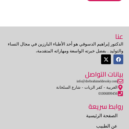
عنا
الدكتور إبراهيم الدسوقي هو أحد الأطباء البارزين في مجال النساء
والتوليد . بفضل خبرته الواسعة ومهاراته المتقدمة،
X
F
-
a
t
c
بيانات التواصل
w
e
i
b
t
o
info@drebrahimeldesoky.com
t
o
الغربية - كفر الزيات - شارع السلخانة
e
k
01006899456
r
روابط سريعة
الصفحة الرئيسية
عن الطبيب