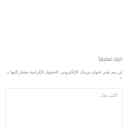
رحلة آمنة تبدأ من هنا
اترك تعليقاً
رعاية طبية دقيقة، متابعة مستمرة، واهتمام
لن يتم نشر عنوان بريدك الإلكتروني.
الحقول الإلزامية مشار إليها بـ
حقيقي بكل مرحلة من رحلتك الصحية
*
اكتب
01006899456​
هنا...