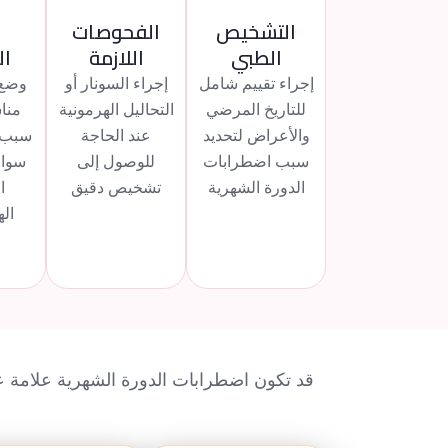
التشخيص
الفحوصات
ا
الطبي
اللازمة
ال
إجراء تقييم شامل
إجراء السونار أو
وضع 
للتاريخ المرضي
التحاليل الهرمونية
منا
والأعراض لتحديد
عند الحاجة
سبب 
سبب اضطرابات
للوصول إلى
سواء 
الدورة الشهرية
تشخيص دقيق
ا
اله
ا
قد تكون اضطرابات الدورة الشهرية علامة عل